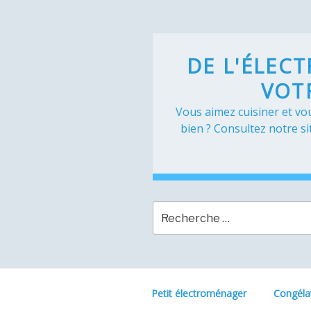
Skip
to
content
DE L'ÉLEC
VOT
Vous aimez cuisiner et vou
bien ? Consultez notre si
Petit électroménager
Congéla